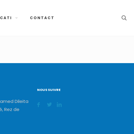
CATI
CONTACT
NOUS SUIVRE
amed Dileita
, Rez de