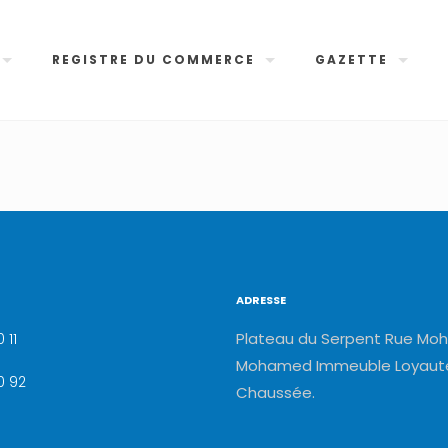
REGISTRE DU COMMERCE
GAZETTE
ADRESSE
Plateau du Serpent Rue Moh
 11
Mohamed Immeuble Loyauté
0 92
Chaussée.