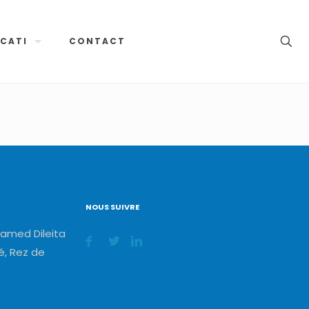
CATI
CONTACT
NOUS SUIVRE
amed Dileita
, Rez de