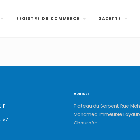
REGISTRE DU COMMERCE
GAZETTE
ADRESSE
Plateau du Serpent Rue Moh
 11
Mohamed Immeuble Loyauté
0 92
Chaussée.