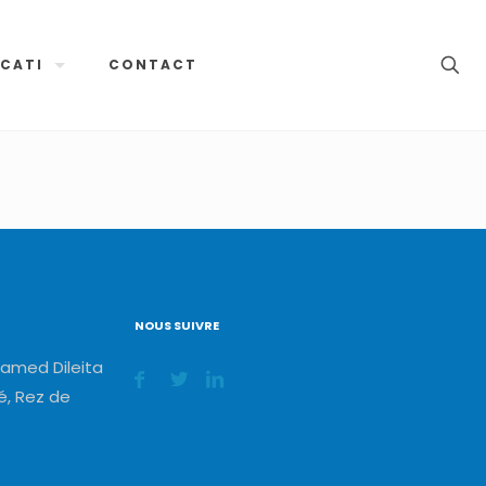
CATI
CONTACT
NOUS SUIVRE
amed Dileita
, Rez de