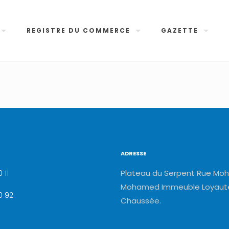
REGISTRE DU COMMERCE
GAZETTE
ADRESSE
Plateau du Serpent Rue Moh
 11
Mohamed Immeuble Loyauté
0 92
Chaussée.