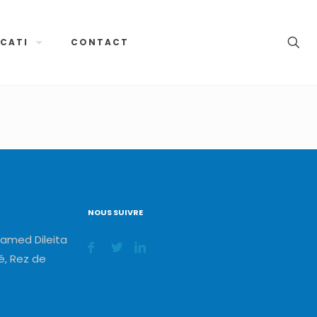
CATI
CONTACT
NOUS SUIVRE
amed Dileita
, Rez de