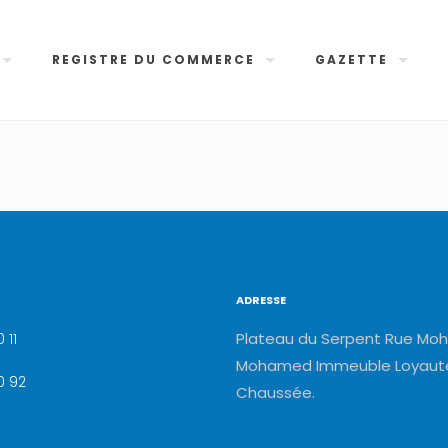
REGISTRE DU COMMERCE
GAZETTE
ADRESSE
Plateau du Serpent Rue Moh
 11
Mohamed Immeuble Loyauté
0 92
Chaussée.