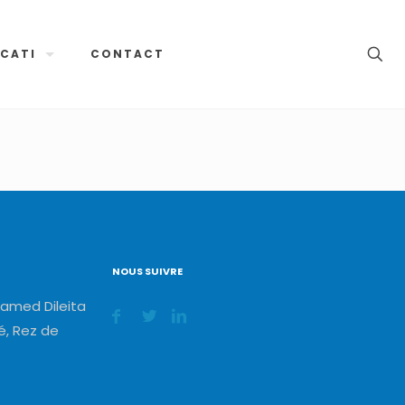
CATI
CONTACT
NOUS SUIVRE
amed Dileita
, Rez de