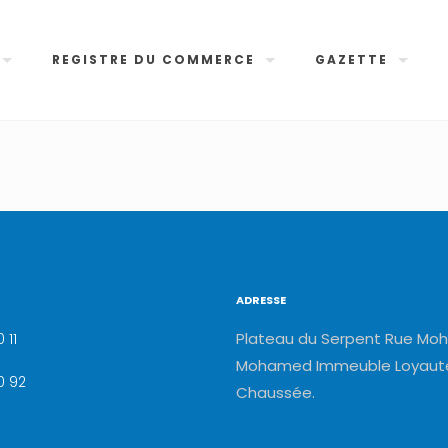
REGISTRE DU COMMERCE
GAZETTE
ADRESSE
Plateau du Serpent Rue Moh
 11
Mohamed Immeuble Loyauté
0 92
Chaussée.