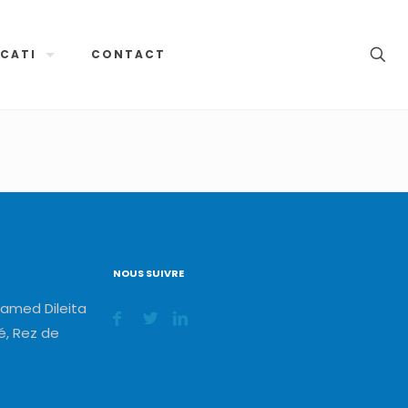
CATI
CONTACT
NOUS SUIVRE
amed Dileita
, Rez de