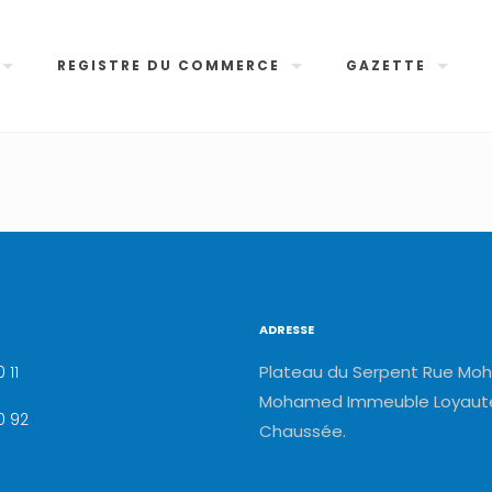
REGISTRE DU COMMERCE
GAZETTE
ADRESSE
Plateau du Serpent Rue Moh
 11
Mohamed Immeuble Loyauté
0 92
Chaussée.