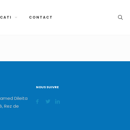
CATI
CONTACT
NOUS SUIVRE
amed Dileita
, Rez de