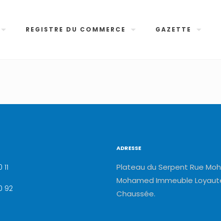
REGISTRE DU COMMERCE
GAZETTE
ADRESSE
Plateau du Serpent Rue Moh
 11
Mohamed Immeuble Loyauté
0 92
Chaussée.