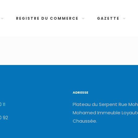
REGISTRE DU COMMERCE
GAZETTE
ADRESSE
Plateau du Serpent Rue Moh
 11
Mohamed Immeuble Loyauté
0 92
Chaussée.