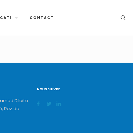
CATI
CONTACT
NOUS SUIVRE
amed Dileita
, Rez de