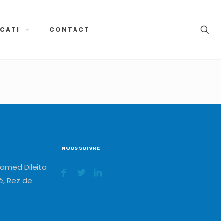
CATI
CONTACT
NOUS SUIVRE
amed Dileita
, Rez de