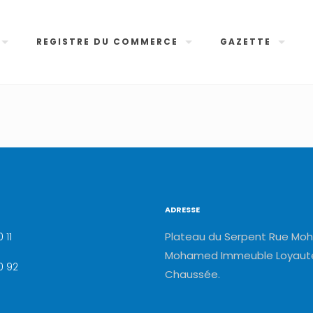
REGISTRE DU COMMERCE
GAZETTE
ADRESSE
Plateau du Serpent Rue Moh
 11
Mohamed Immeuble Loyauté
0 92
Chaussée.