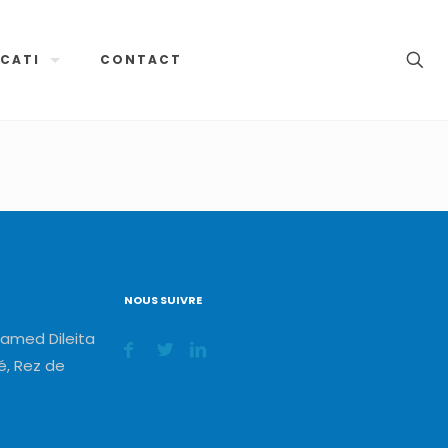
CATI
CONTACT
NOUS SUIVRE
amed Dileita
, Rez de