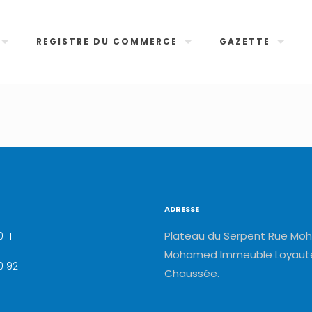
REGISTRE DU COMMERCE
GAZETTE
ADRESSE
Plateau du Serpent Rue Moh
 11
Mohamed Immeuble Loyauté
0 92
Chaussée.