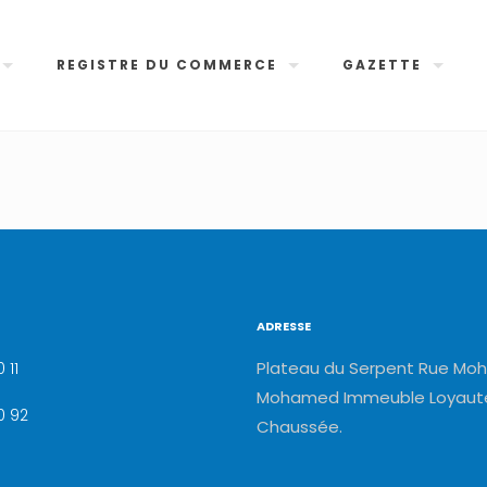
REGISTRE DU COMMERCE
GAZETTE
ADRESSE
Plateau du Serpent Rue Moh
 11
Mohamed Immeuble Loyauté
0 92
Chaussée.