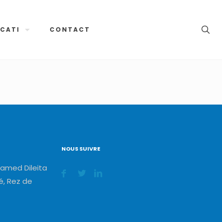
CATI
CONTACT
NOUS SUIVRE
amed Dileita
, Rez de