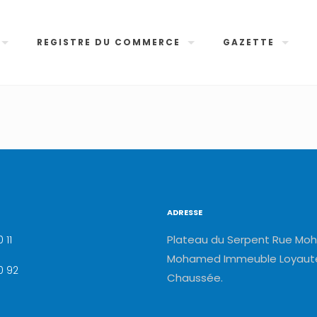
REGISTRE DU COMMERCE
GAZETTE
ADRESSE
Plateau du Serpent Rue Moh
 11
Mohamed Immeuble Loyauté
0 92
Chaussée.