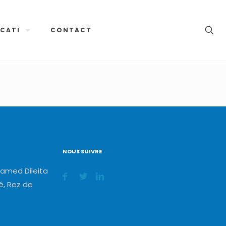
CATI
CONTACT
NOUS SUIVRE
amed Dileita
, Rez de