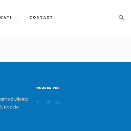
CATI
CONTACT
NOUS SUIVRE
amed Dileita
, Rez de