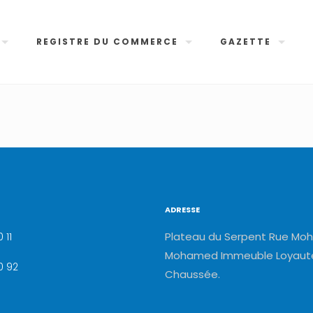
REGISTRE DU COMMERCE
GAZETTE
ADRESSE
Plateau du Serpent Rue Moh
 11
Mohamed Immeuble Loyauté
0 92
Chaussée.