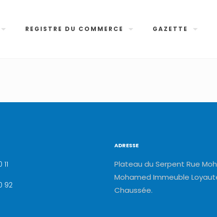
REGISTRE DU COMMERCE
GAZETTE
ADRESSE
Plateau du Serpent Rue Moh
 11
Mohamed Immeuble Loyauté
0 92
Chaussée.