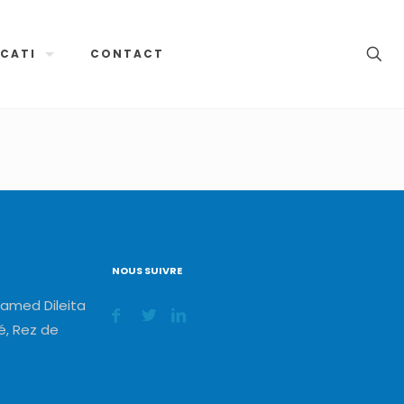
CATI
CONTACT
NOUS SUIVRE
amed Dileita
, Rez de