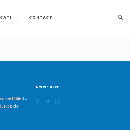
CATI
CONTACT
NOUS SUIVRE
amed Dileita
, Rez de