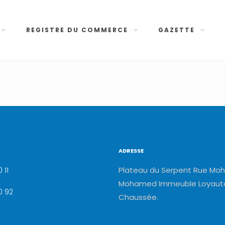
REGISTRE DU COMMERCE
GAZETTE
ADRESSE
Plateau du Serpent Rue Moh
 11
Mohamed Immeuble Loyauté
0 92
Chaussée.