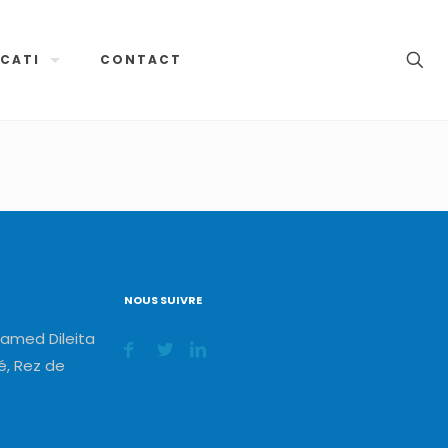
CATI
CONTACT
NOUS SUIVRE
amed Dileita
, Rez de