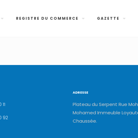
REGISTRE DU COMMERCE
GAZETTE
ADRESSE
Plateau du Serpent Rue Moh
 11
Mohamed Immeuble Loyauté
0 92
Chaussée.