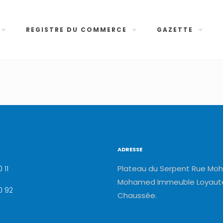
REGISTRE DU COMMERCE
GAZETTE
ADRESSE
Plateau du Serpent Rue Moh
 11
Mohamed Immeuble Loyauté
0 92
Chaussée.