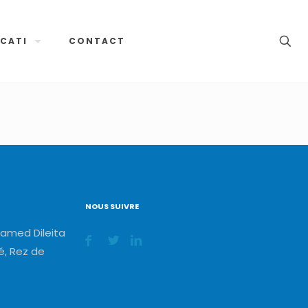
CATI
CONTACT
NOUS SUIVRE
amed Dileita
, Rez de