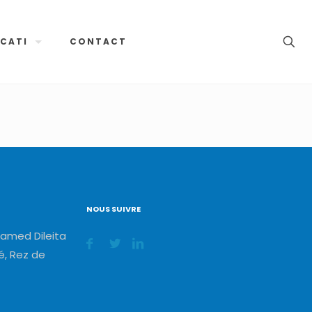
CATI
CONTACT
NOUS SUIVRE
amed Dileita
, Rez de