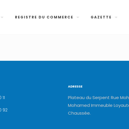
REGISTRE DU COMMERCE
GAZETTE
ADRESSE
Plateau du Serpent Rue Moh
 11
Mohamed Immeuble Loyauté
0 92
Chaussée.