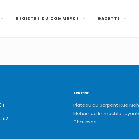
REGISTRE DU COMMERCE
GAZETTE
ADRESSE
Plateau du Serpent Rue Moh
 11
Mohamed Immeuble Loyauté
0 92
Chaussée.