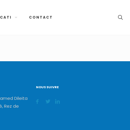
CATI
CONTACT
NOUS SUIVRE
amed Dileita
, Rez de