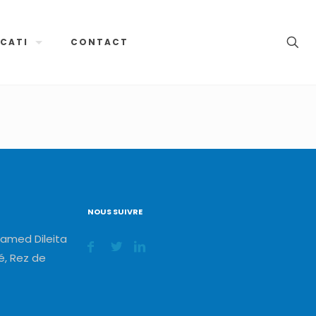
CATI
CONTACT
NOUS SUIVRE
amed Dileita
, Rez de