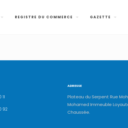
REGISTRE DU COMMERCE
GAZETTE
ADRESSE
Plateau du Serpent Rue Moh
 11
Mohamed Immeuble Loyauté
0 92
Chaussée.