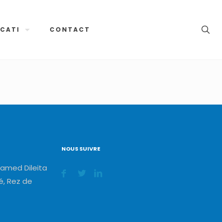
CATI
CONTACT
NOUS SUIVRE
amed Dileita
, Rez de