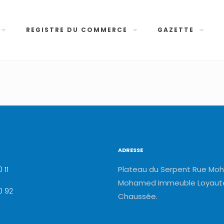
REGISTRE DU COMMERCE
GAZETTE
ADRESSE
Plateau du Serpent Rue Moh
 11
Mohamed Immeuble Loyauté
0 92
Chaussée.