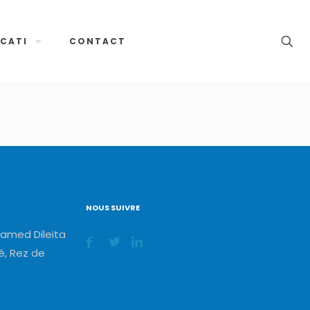
CATI
CONTACT
NOUS SUIVRE
amed Dileita
, Rez de