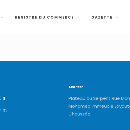
REGISTRE DU COMMERCE
GAZETTE
ADRESSE
Plateau du Serpent Rue Moh
 11
Mohamed Immeuble Loyauté
0 92
Chaussée.