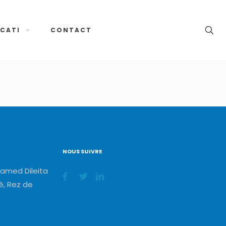
CATI
CONTACT
NOUS SUIVRE
amed Dileita
, Rez de