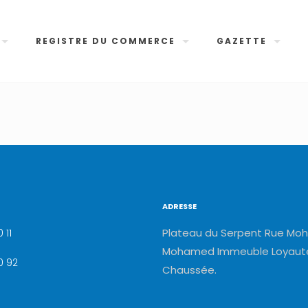
REGISTRE DU COMMERCE
GAZETTE
ADRESSE
Plateau du Serpent Rue Moh
 11
Mohamed Immeuble Loyauté
0 92
Chaussée.