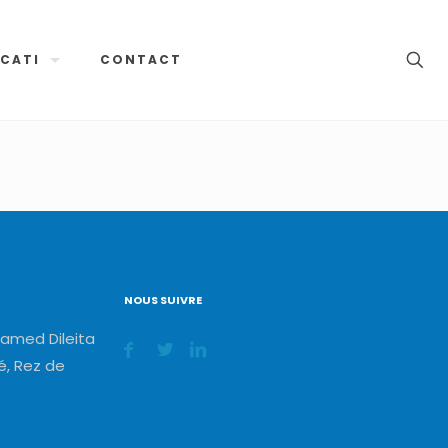
CATI
CONTACT
NOUS SUIVRE
amed Dileita
, Rez de