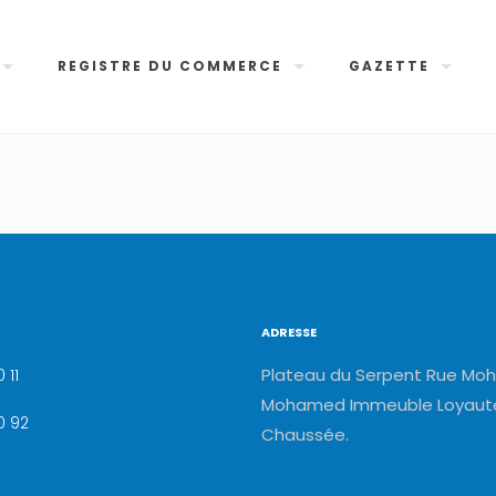
REGISTRE DU COMMERCE
GAZETTE
ADRESSE
Plateau du Serpent Rue Moh
 11
Mohamed Immeuble Loyauté
0 92
Chaussée.